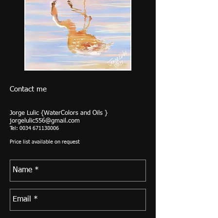
Contact me
Jorge Lulic {WaterColors and Oils }
jorgelulic556@gmail.com
Tel:
0034 671138006
Price list available on request