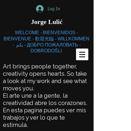
Log In
Jorge
Lulić
WELCOME - BIENVENIDOS -
BIENVENUE - 歡迎光臨 - WILLKOMMEN
- بكم - ДОБРО ПОЖАЛОВАТЬ -
DOBRODOŠLI
Art brings people together,
creativity opens hearts. So take
a look at my work and see what
moves you.
El arte une a la gente, la
creatividad abre los corazones.
En esta pagina puedes ver mis
trabajos y ver lo que te
estimula.